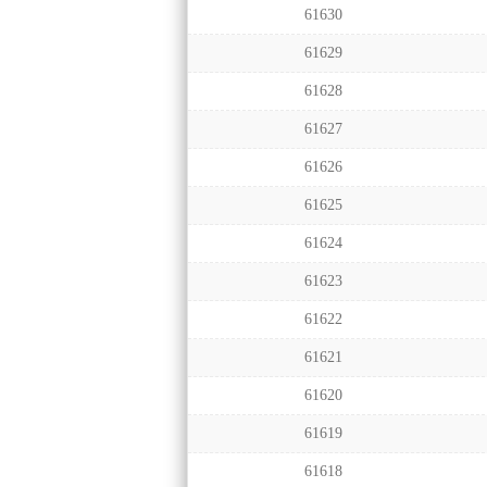
61630
61629
61628
61627
61626
61625
61624
61623
61622
61621
61620
61619
61618