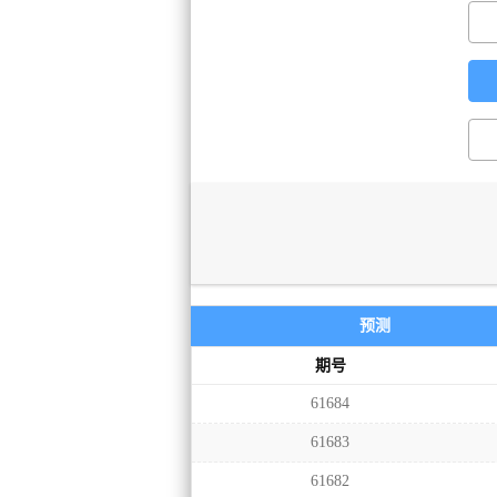
预测
期号
61684
61683
61682