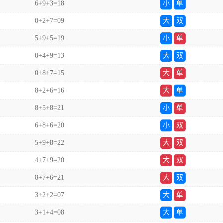
6+9+3=18
小
单
0+2+7=09
大
双
5+9+5=19
小
单
0+4+9=13
大
双
0+8+7=15
大
单
8+2+6=16
大
单
8+5+8=21
小
单
6+8+6=20
小
双
5+9+8=22
大
双
4+7+9=20
大
双
8+7+6=21
大
双
3+2+2=07
大
单
3+1+4=08
大
单