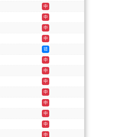
中
中
中
中
错
中
中
中
中
中
中
中
中