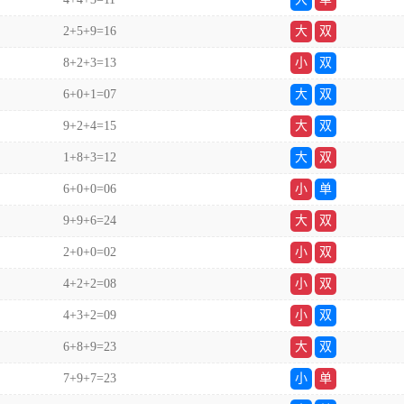
2+5+9=16
大
双
8+2+3=13
小
双
6+0+1=07
大
双
9+2+4=15
大
双
1+8+3=12
大
双
6+0+0=06
小
单
9+9+6=24
大
双
2+0+0=02
小
双
4+2+2=08
小
双
4+3+2=09
小
双
6+8+9=23
大
双
7+9+7=23
小
单