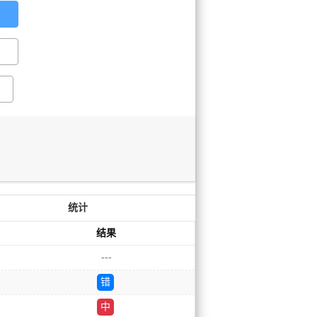
统计
结果
---
错
中