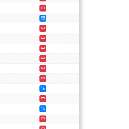
中
错
中
中
中
中
中
中
错
中
错
中
中