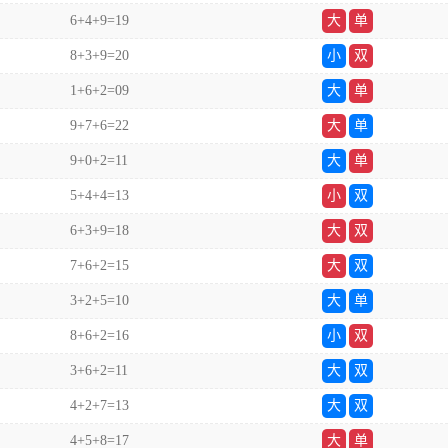
6+4+9=19
大
单
8+3+9=20
小
双
1+6+2=09
大
单
9+7+6=22
大
单
9+0+2=11
大
单
5+4+4=13
小
双
6+3+9=18
大
双
7+6+2=15
大
双
3+2+5=10
大
单
8+6+2=16
小
双
3+6+2=11
大
双
4+2+7=13
大
双
4+5+8=17
大
单