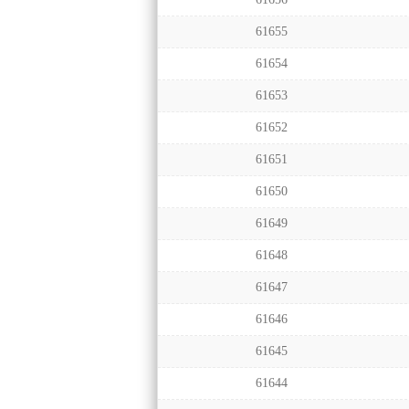
61655
61654
61653
61652
61651
61650
61649
61648
61647
61646
61645
61644