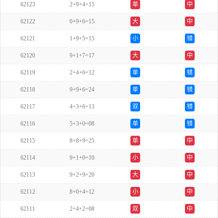
62123
2+9+4=15
单
中
62122
0+9+6=15
大
中
62121
1+9+5=15
小
错
62120
9+1+7=17
大
中
62119
2+4+6=12
单
错
62118
9+9+6=24
单
错
62117
4+3+6=13
双
错
62116
5+3+0=08
单
错
62115
8+8+9=25
单
中
62114
9+1+0=10
小
中
62113
9+2+9=20
大
中
62112
8+0+4=12
小
中
62111
2+4+2=08
双
中