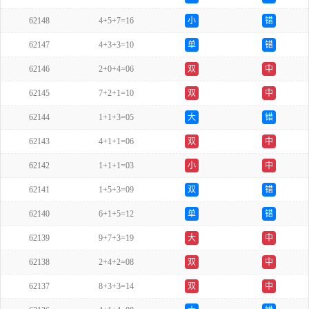
62148
4+5+7=16
小
错
62147
4+3+3=10
单
错
62146
2+0+4=06
双
中
62145
7+2+1=10
双
中
62144
1+1+3=05
大
错
62143
4+1+1=06
双
中
62142
1+1+1=03
小
中
62141
1+5+3=09
双
错
62140
6+1+5=12
单
错
62139
9+7+3=19
大
中
62138
2+4+2=08
双
中
62137
8+3+3=14
双
中