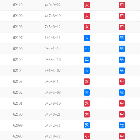
62110
4+9+9=22
大
中
62109
4+7+8=19
大
中
62108
7+5+0=12
双
中
62107
1+2+8=11
大
错
62106
9+4+1=14
小
错
62105
9+3+4=16
单
错
62104
3+1+3=07
大
错
62103
0+5+9=14
双
中
62102
5+0+3=08
大
错
62101
0+2+8=10
双
中
62100
8+5+8=21
大
中
62099
6+3+2=11
双
错
62098
9+2+0=11
小
中