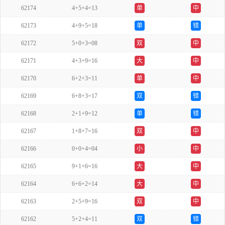
62174
4+5+4=13
单
中
62173
4+9+5=18
单
错
62172
5+0+3=08
双
中
62171
4+3+9=16
大
中
62170
6+2+3=11
单
中
62169
6+8+3=17
双
错
62168
2+1+9=12
单
错
62167
1+8+7=16
双
中
62166
0+0+4=04
小
中
62165
9+1+6=16
大
中
62164
6+6+2=14
大
中
62163
2+5+9=16
双
中
62162
5+2+4=11
双
错