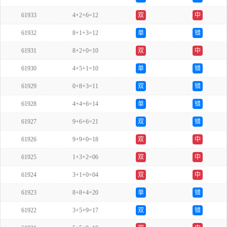
61933
4+2+6=12
双
中
61932
8+1+3=12
单
错
61931
8+2+0=10
双
中
61930
4+5+1=10
单
错
61929
0+8+3=11
双
错
61928
4+4+6=14
单
错
61927
9+6+6=21
双
错
61926
9+9+0=18
双
中
61925
1+3+2=06
双
中
61924
3+1+0=04
双
中
61923
8+8+4=20
单
错
61922
3+5+9=17
双
错