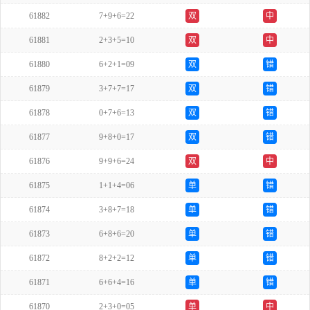
61882
7+9+6=22
双
中
61881
2+3+5=10
双
中
61880
6+2+1=09
双
错
61879
3+7+7=17
双
错
61878
0+7+6=13
双
错
61877
9+8+0=17
双
错
61876
9+9+6=24
双
中
61875
1+1+4=06
单
错
61874
3+8+7=18
单
错
61873
6+8+6=20
单
错
61872
8+2+2=12
单
错
61871
6+6+4=16
单
错
61870
2+3+0=05
单
中