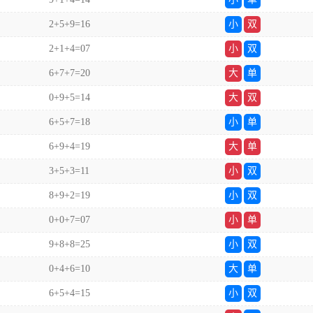
2+5+9=16
小
双
2+1+4=07
小
双
6+7+7=20
大
单
0+9+5=14
大
双
6+5+7=18
小
单
6+9+4=19
大
单
3+5+3=11
小
双
8+9+2=19
小
双
0+0+7=07
小
单
9+8+8=25
小
双
0+4+6=10
大
单
6+5+4=15
小
双