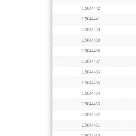
115044442
115044441
115044440
115044439
115044438
115044437
115044436
115044435
115044434
115044433
115044432
115044431
115044430