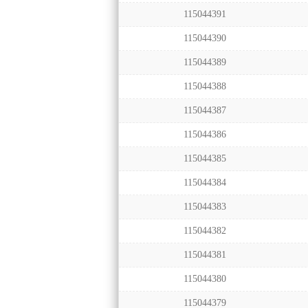
115044391
115044390
115044389
115044388
115044387
115044386
115044385
115044384
115044383
115044382
115044381
115044380
115044379