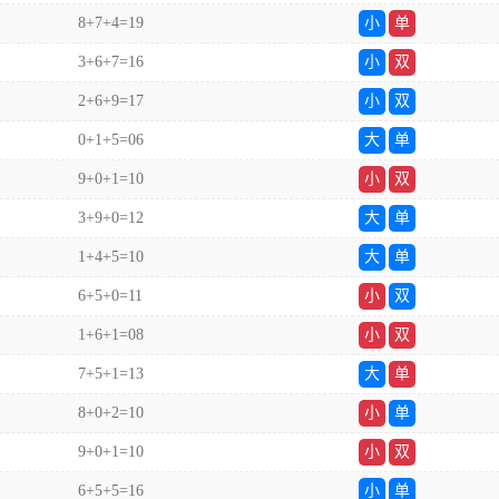
8+7+4=19
小
单
3+6+7=16
小
双
2+6+9=17
小
双
0+1+5=06
大
单
9+0+1=10
小
双
3+9+0=12
大
单
1+4+5=10
大
单
6+5+0=11
小
双
1+6+1=08
小
双
7+5+1=13
大
单
8+0+2=10
小
单
9+0+1=10
小
双
6+5+5=16
小
单