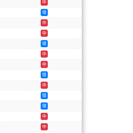
中
错
中
中
错
中
中
错
中
错
错
中
中