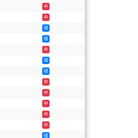
中
中
错
错
中
错
错
中
中
中
中
中
错