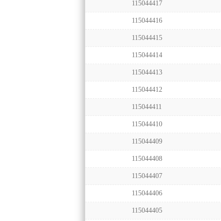
115044417
115044416
115044415
115044414
115044413
115044412
115044411
115044410
115044409
115044408
115044407
115044406
115044405