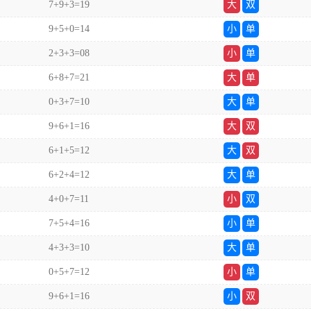
7+9+3=19
大
双
9+5+0=14
小
单
2+3+3=08
小
单
6+8+7=21
大
单
0+3+7=10
大
单
9+6+1=16
大
双
6+1+5=12
大
双
6+2+4=12
大
单
4+0+7=11
小
双
7+5+4=16
小
单
4+3+3=10
大
单
0+5+7=12
小
单
9+6+1=16
小
双