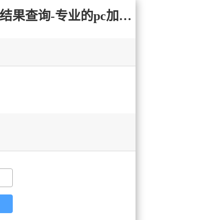
牢记:28Yc.COM 加拿大28在线走势图结果网/加拿大28组合预测结果查询-专业的pc加拿大预测网站