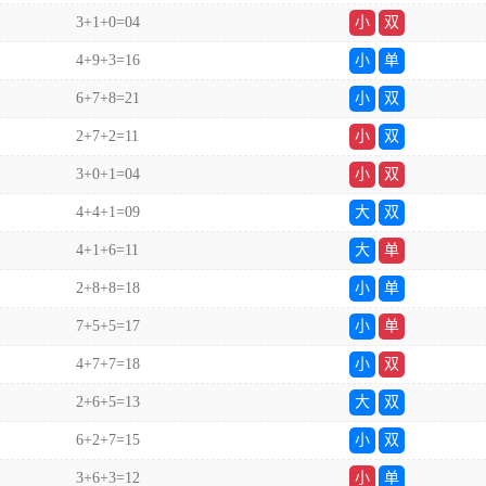
3+1+0=04
小
双
4+9+3=16
小
单
6+7+8=21
小
双
2+7+2=11
小
双
3+0+1=04
小
双
4+4+1=09
大
双
4+1+6=11
大
单
2+8+8=18
小
单
7+5+5=17
小
单
4+7+7=18
小
双
2+6+5=13
大
双
6+2+7=15
小
双
3+6+3=12
小
单