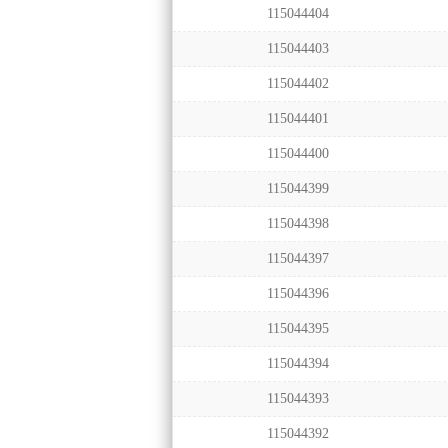
115044404
115044403
115044402
115044401
115044400
115044399
115044398
115044397
115044396
115044395
115044394
115044393
115044392