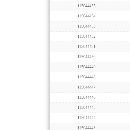
115044455
115044454
115044453
115044452
115044451
115044450
115044449
115044448
115044447
115044446
115044445
115044444
115044443