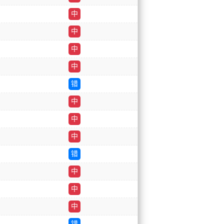
中
中
中
中
错
中
中
中
错
中
中
中
错