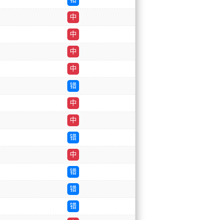
中
中
中
中
错
中
中
错
中
错
错
错