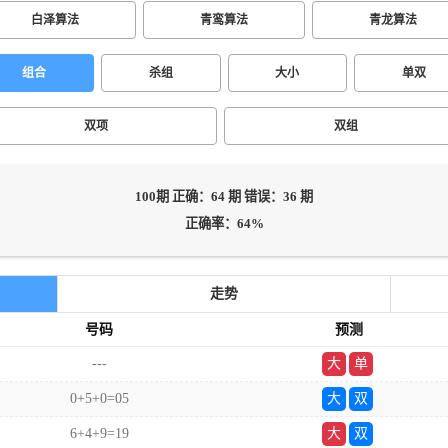
白泽算法
青鸾算法
青龙算法
组合
杀组
大小
单双
双项
双组
100期 正确：64 期 错误：36 期
正确率：64%
走势
号码
预测
---
大
单
0+5+0=05
大
双
6+4+9=19
大
双