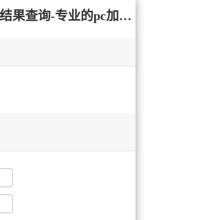
牢记:28Yc.COM 加拿大28在线走势图结果网/加拿大28组合预测结果查询-专业的pc加拿大预测网站