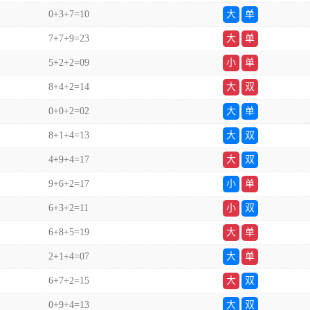
0+3+7=10
大
单
7+7+9=23
大
单
5+2+2=09
小
单
8+4+2=14
大
双
0+0+2=02
大
单
8+1+4=13
大
双
4+9+4=17
大
双
9+6+2=17
小
单
6+3+2=11
小
双
6+8+5=19
大
单
2+1+4=07
大
单
6+7+2=15
大
双
0+9+4=13
大
双