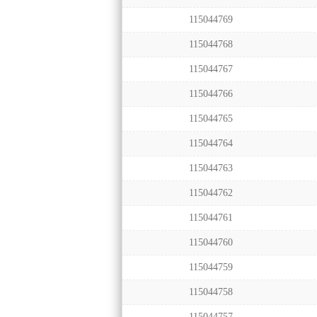
115044769
115044768
115044767
115044766
115044765
115044764
115044763
115044762
115044761
115044760
115044759
115044758
115044757