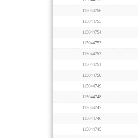
115044756
115044755
115044754
115044753
115044752
115044751
115044750
115044749
115044748
115044747
115044746
115044745