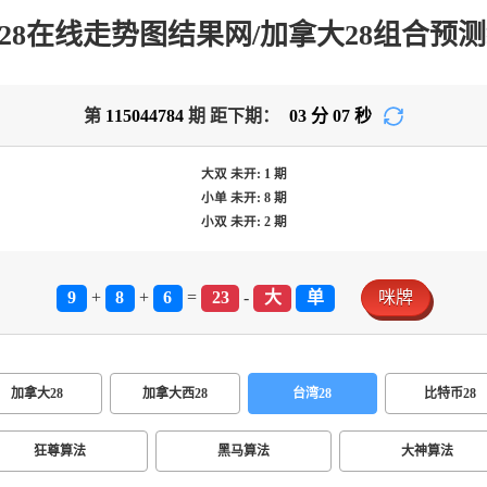
第
115044784
期 距下期：
03
分
07
秒
大双
未开:
1
期
小单
未开:
8
期
小双
未开:
2
期
9
+
8
+
6
=
23
-
大
单
咪牌
加拿大28
加拿大西28
台湾28
比特币28
狂尊算法
黑马算法
大神算法