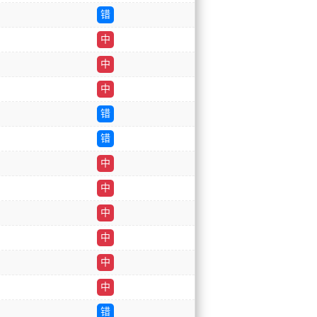
错
中
中
中
错
错
中
中
中
中
中
中
错