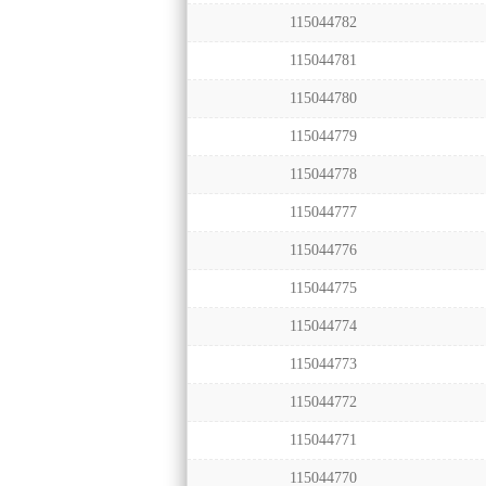
115044782
115044781
115044780
115044779
115044778
115044777
115044776
115044775
115044774
115044773
115044772
115044771
115044770