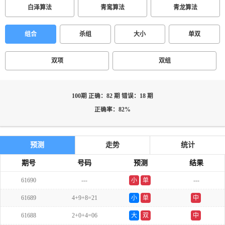
白泽算法
青鸾算法
青龙算法
组合
杀组
大小
单双
双项
双组
100期 正确：82 期 错误：18 期
正确率：82%
预测
走势
统计
期号
号码
预测
结果
61690
---
小
单
---
61689
4+9+8=21
小
单
中
61688
2+0+4=06
大
双
中