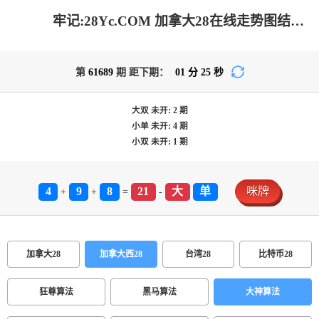
牢记:28Yc.COM 加拿大28在线走势图结果网/加拿大28组合预测结果查询-专业的pc加拿大预测网站
第
61689
期 距下期：
01
分
25
秒
大双
未开:
2
期
小单
未开:
4
期
小双
未开:
1
期
4
9
8
21
大
单
咪牌
+
+
=
-
加拿大28
加拿大西28
台湾28
比特币28
狂尊算法
黑马算法
大神算法