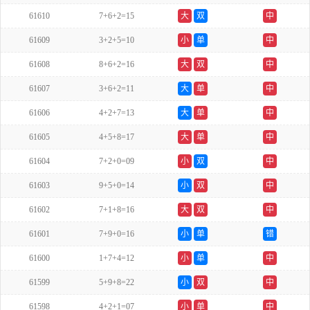
61610
7+6+2=15
大
双
中
61609
3+2+5=10
小
单
中
61608
8+6+2=16
大
双
中
61607
3+6+2=11
大
单
中
61606
4+2+7=13
大
单
中
61605
4+5+8=17
大
单
中
61604
7+2+0=09
小
双
中
61603
9+5+0=14
小
双
中
61602
7+1+8=16
大
双
中
61601
7+9+0=16
小
单
错
61600
1+7+4=12
小
单
中
61599
5+9+8=22
小
双
中
61598
4+2+1=07
小
单
中