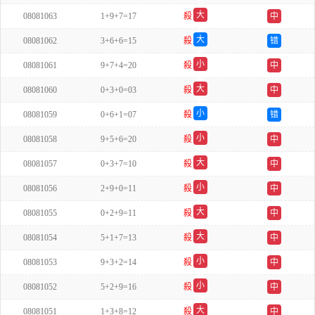
双
大
08081063
1+9+7=17
殺
中
双
大
08081062
3+6+6=15
殺
错
单
小
08081061
9+7+4=20
殺
中
单
大
08081060
0+3+0=03
殺
中
双
小
08081059
0+6+1=07
殺
错
单
小
08081058
9+5+6=20
殺
中
单
大
08081057
0+3+7=10
殺
中
双
小
08081056
2+9+0=11
殺
中
双
大
08081055
0+2+9=11
殺
中
双
大
08081054
5+1+7=13
殺
中
单
小
08081053
9+3+2=14
殺
中
双
小
08081052
5+2+9=16
殺
中
双
大
08081051
1+3+8=12
殺
中