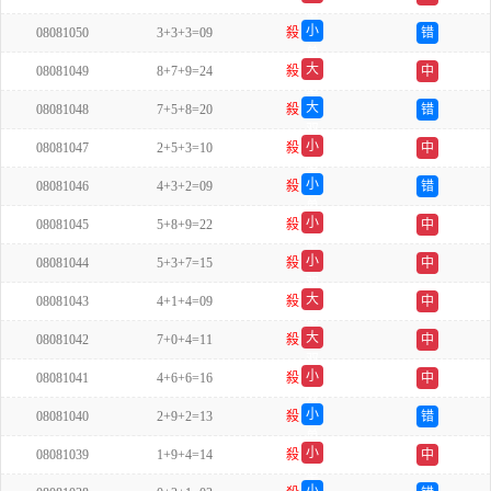
单
小
08081050
3+3+3=09
殺
错
单
大
08081049
8+7+9=24
殺
中
单
大
08081048
7+5+8=20
殺
错
双
小
08081047
2+5+3=10
殺
中
单
小
08081046
4+3+2=09
殺
错
单
小
08081045
5+8+9=22
殺
中
单
小
08081044
5+3+7=15
殺
中
双
大
08081043
4+1+4=09
殺
中
单
大
08081042
7+0+4=11
殺
中
双
小
08081041
4+6+6=16
殺
中
双
小
08081040
2+9+2=13
殺
错
单
小
08081039
1+9+4=14
殺
中
单