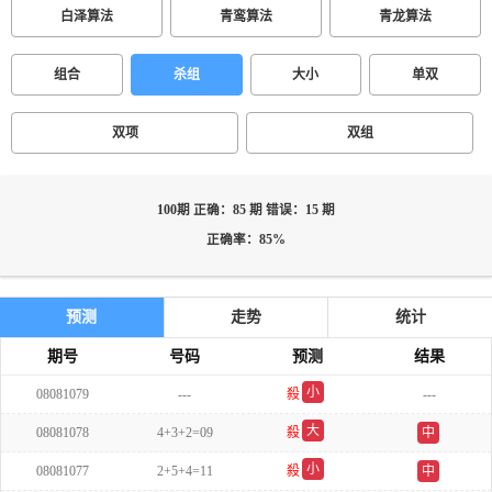
白泽算法
青鸾算法
青龙算法
组合
杀组
大小
单双
双项
双组
100期 正确：85 期 错误：15 期
正确率：85%
预测
走势
统计
期号
号码
预测
结果
小
08081079
---
殺
---
双
大
08081078
4+3+2=09
殺
中
双
小
08081077
2+5+4=11
殺
中
双