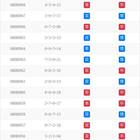
08080968
4+5+4=13
单
中
08080967
1+9+7=17
双
错
08080966
0+7+2=09
单
中
08080965
5+3+5=13
双
错
08080964
9+0+5=14
单
错
08080963
7+5+9=21
双
错
08080962
0+8+2=10
双
中
08080961
2+8+3=13
双
错
08080960
8+6+4=18
双
中
08080959
2+7+8=17
单
中
08080958
0+6+7=13
双
错
08080957
9+7+2=18
双
中
08080956
1+2+1=04
双
中