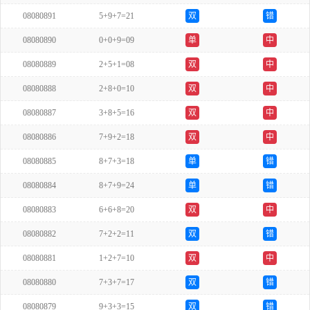
08080891
5+9+7=21
双
错
08080890
0+0+9=09
单
中
08080889
2+5+1=08
双
中
08080888
2+8+0=10
双
中
08080887
3+8+5=16
双
中
08080886
7+9+2=18
双
中
08080885
8+7+3=18
单
错
08080884
8+7+9=24
单
错
08080883
6+6+8=20
双
中
08080882
7+2+2=11
双
错
08080881
1+2+7=10
双
中
08080880
7+3+7=17
双
错
08080879
9+3+3=15
双
错